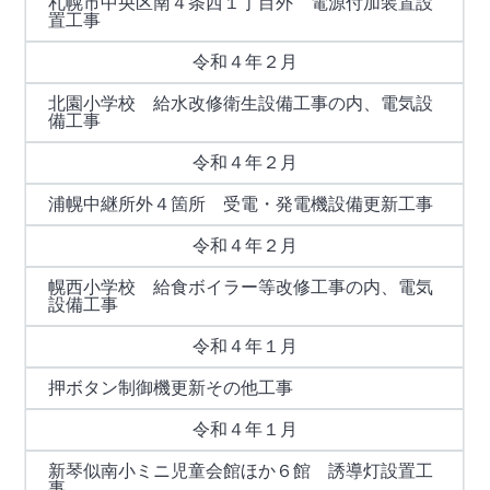
札幌市中央区南４条西１丁目外 電源付加装置設
置工事
令和４年２月
北園小学校 給水改修衛生設備工事の内、電気設
備工事
令和４年２月
浦幌中継所外４箇所 受電・発電機設備更新工事
令和４年２月
幌西小学校 給食ボイラー等改修工事の内、電気
設備工事
令和４年１月
押ボタン制御機更新その他工事
令和４年１月
新琴似南小ミニ児童会館ほか６館 誘導灯設置工
事