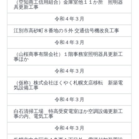
（空知商工信用組合）金庫室他１１か所 照明器
具更新工事
令和４年３月
江別市高砂町８番地の５外 交通信号機改良工事
令和４年３月
（山桜商事有限会社）１階事務室照明器具更新工
事ほか
令和４年３月
（仮称）株式会社ほくやく札幌支店移転 新築電
気設備工事
令和４年３月
白石清掃工場 特高受変電室ほか空調設備更新工
事の内、電気工事
令和４年３月