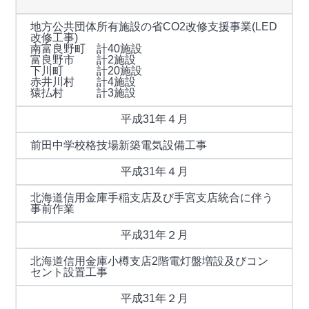
地方公共団体所有施設の省CO2改修支援事業(LED
改修工事)
南富良野町 計40施設
富良野市 計2施設
下川町 計20施設
赤井川村 計4施設
猿払村 計3施設
平成31年４月
前田中学校格技場新築電気設備工事
平成31年４月
北海道信用金庫手稲支店及び手宮支店統合に伴う
事前作業
平成31年２月
北海道信用金庫小樽支店2階電灯盤増設及びコン
セント設置工事
平成31年２月